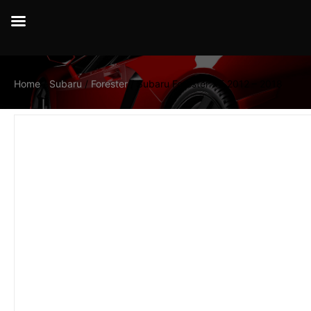
Home
/
Subaru
/
Forester
/ Subaru Forester XT 2012 – 2018