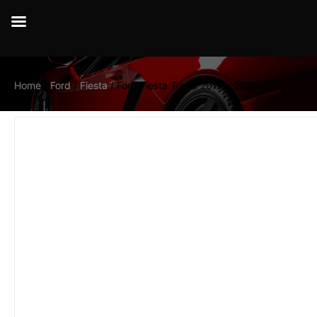
Home
/
Ford
/
Fiesta
/ Ford Fiesta Trend 2017 – 2020